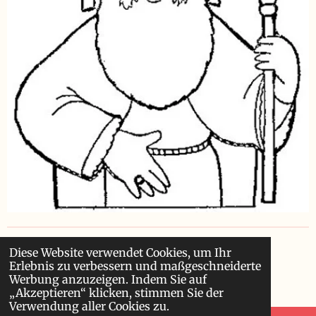
Impressum
,
Datenschutz
,
Verlinkungen
Diese Website verwendet Cookies, um Ihr
Erlebnis zu verbessern und maßgeschneiderte
© 2024 - 2026 Bischof-Nikolaus.de
Werbung anzuzeigen. Indem Sie auf
Mit Unterstützung von
Webador
„Akzeptieren“ klicken, stimmen Sie der
Verwendung aller Cookies zu.