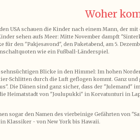
Woher kom
 den USA schauen die Kinder nach einem Mann, der mit
Kinder sehen aufs Meer: Mitte November dampft "Sinterk
e für den "Pakjesavond", den Paketabend, am 5. Dezembe
nschaltquoten wie ein Fußball-Länderspiel.
e sehnsüchtigen Blicke in den Himmel: Im hohen Norden
r-Schlitten durch die Luft geflogen kommt. Ganz und g
aus". Die Dänen sind ganz sicher, dass der "Julemand" 
ie Heimatstadt von "Joulupukki" in Korvatunturi in Lap
en sogar den Namen des vierbeinige Gefährten von "San
in Klassiker - von New York bis Hawaii.