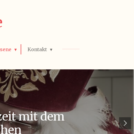
e
hsene
Kontakt
zeit mit dem
chen