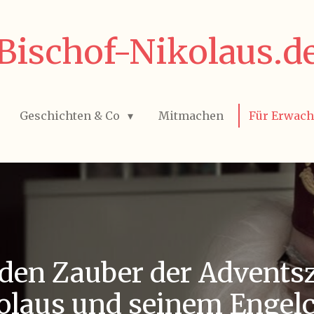
Bischof-Nikolaus.d
Geschichten & Co
Mitmachen
Für Erwac
 den Zauber der Advents
olaus und seinem Engel